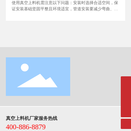
使用真空上料机需注意以下问题：安装时选择合适空间，保
证安装基础坚固平整且环境适宜，管道安装要减少弯曲、保
证密封和合理支撑，电气连接要匹配电源并正确接线。启动
前检查设备外观、清洁状况和电气系统，确认物料特性和质
量。运行中监控真空度、输送量和温度，观察声音、振动和
物料流动情况，注意安全操作防止物料泄漏、烫伤和夹伤。
停机后做好设备内部和外部清洁，检查维护转动部件、过滤
器和管道，长时间存放要防潮防锈、妥善保护。
13386553229 / 400-886-8879
xsb@zjssjx.com.cn
微信二维码
真空上料机厂家服务热线
400-886-8879
扫一扫微信二维码