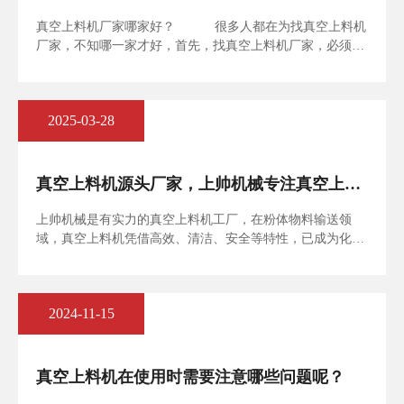
真空上料机厂家哪家好？ 很多人都在为找真空上料机
厂家，不知哪一家才好，首先，找真空上料机厂家，必须找
真正的源头生产工厂，目前，国内没有几家是真正的生产真
空上料机的的工厂。很肯定、很明确、很负责的告诉大家：
浙江上帅机械制造有限公司是一家真正的真空上料机、无尘
2025-03-28
料站、吨包投料站、粉体计量称重系统等输送设备源头生产
厂家，国内95%都是从浙江上帅机械制造有限公司拿货进货
的，客户和同行，不信，欢迎来上帅机械工厂参观考察。
真空上料机源头厂家，上帅机械专注真空上料
机技术，打造智能化粉体输送解决方案
上帅机械是有实力的真空上料机工厂，在粉体物料输送领
域，真空上料机凭借高效、清洁、安全等特性，已成为化
工、制药、食品、新能源等行业的标配设备。作为国内真空
上料技术的深耕者，上帅机械凭借十余年的技术沉淀与行业
经验，持续为客户提供高性价比、高稳定性的粉体输送解决
2024-11-15
方案，助力企业实现智能化、自动化生产升级。
真空上料机在使用时需要注意哪些问题呢？