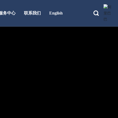
服务中心
联系我们
English