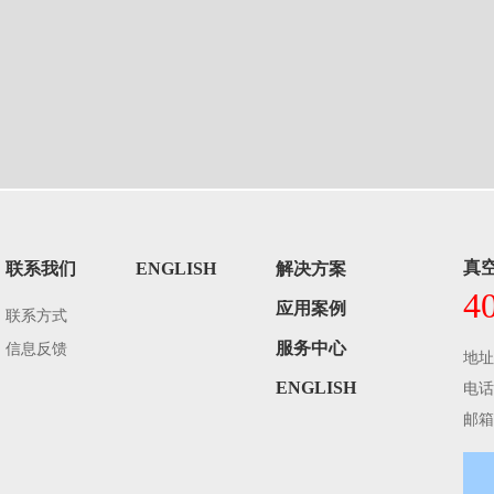
真
联系我们
ENGLISH
解决方案
4
应用案例
联系方式
服务中心
信息反馈
地址
ENGLISH
电话
邮箱