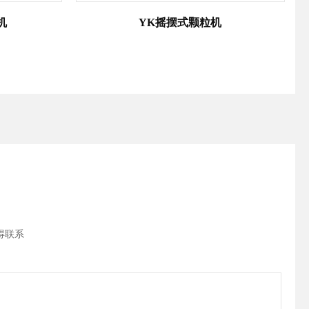
机
GHJ-V高效混合机
得联系