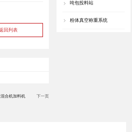
吨包投料站
粉体真空称重系统
返回列表
维混合机加料机
下一页