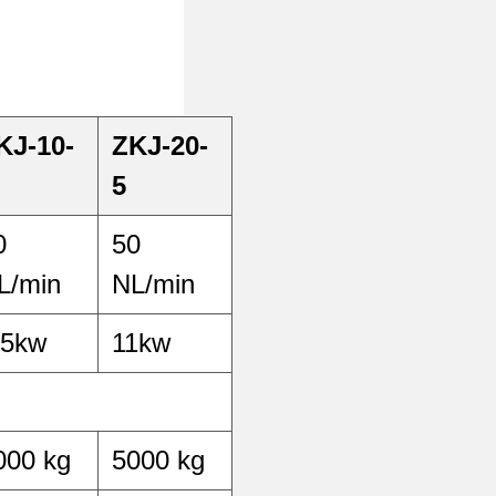
KJ-10-
ZKJ-20-
5
0
50
L/min
NL/min
.5kw
11kw
000 kg
5000 kg