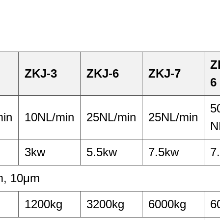
Z
ZKJ-3
ZKJ-6
ZKJ-7
6
5
in
10NL/min
25NL/min
25NL/min
N
3kw
5.5kw
7.5kw
7
m, 10μm
1200kg
3200kg
6000kg
6