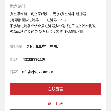
概要描述：
真空吸料机由真空泵(无油、无水)真空料斗,过滤器
(有聚酯覆膜过滤器、PE过滤器、316L
不锈钢过滤器或钛金属过滤器多种选择),压缩空饭吹装置,
气动放料门装置,料位自动控制装置,不锈钢吸料咀,
输送软管等组成,整套系统设计合理,制造精美。
关键词：
ZKJ-6真空上料机
电话：
13386553229
邮箱：
xsb@zjssjx.com.cn
在线留言
返回列表