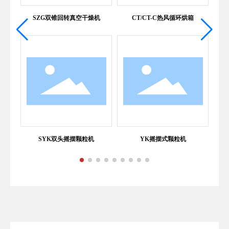
机
SZG双锥回转真空干燥机
CT/CT-C热风循环烘箱
箱
SYK双头摇摆颗粒机
YK摇摆式颗粒机