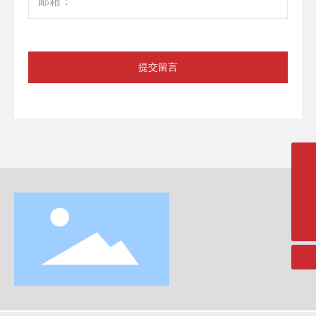
提交留言
13386553229 / 400-886-8879
xsb@zjssjx.com.cn
微信二维码
扫一扫微信二维码
关注我们动态