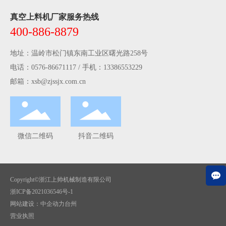
真空上料机厂家服务热线
400-886-8879
地址：温岭市松门镇东南工业区曙光路258号
电话：
0576-86671117
/ 手机：
13386553229
邮箱：
xsb@zjssjx.com.cn
微信二维码
抖音二维码
Copyright©浙江上帅机械制造有限公司
浙ICP备2021036546号-1
网站建设：
中企动力
台州
营业执照